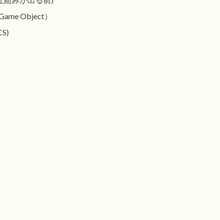
y Game Object）
CS)