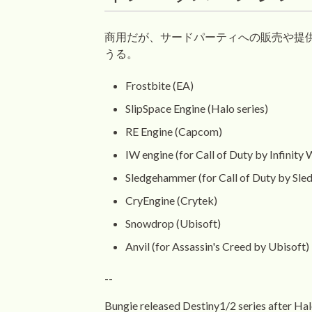
商用だが、サードパーティへの販売や提
うる。
Frostbite (EA)
SlipSpace Engine (Halo series)
RE Engine (Capcom)
IW engine (for Call of Duty by Infinity
Sledgehammer (for Call of Duty by S
CryEngine (Crytek)
Snowdrop (Ubisoft)
Anvil (for Assassin's Creed by Ubisoft)
--
Bungie released Destiny1/2 series after Hal