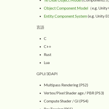
Object Component Model
（e.g. Unit
Entity Component System
(e.g. Unity E
言語
C
C++
Rust
Lua
GPU/3DAPI
Multipass Rendering (PS2)
Vertex/Pixel Shader age / PBR (PS3)
Compute Shader / GI (PS4)
RayTracing (PS5)