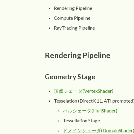
Rendering Pipeline
Compute Pipeline
RayTracing Pipeline
Rendering Pipeline
Geometry Stage
頂点シェーダ(VertexShader)
Tesselation (DirectX 11, ATI promoted
ハルシェーダ(HullShader)
Tessellation Stage
ドメインシェーダ(DomainShader