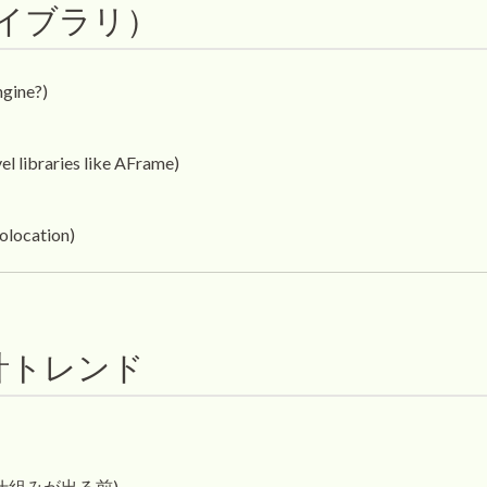
ライブラリ）
ngine?)
vel libraries like AFrame)
olocation)
計トレンド
tの仕組みが出る前)