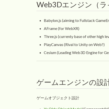
Web3Dエンジン（
Babylon.js (aiming to Fullstack GameE
AFrame (for WebXR)
Three.js (currenty base of other high le
PlayCanvas (Rival to Unity on Web?)
Cesium (Leading Web3D Engine for Ge
ゲームエンジンの設
ゲームオブジェクト設計
Ye Olde Object Model
(Componen