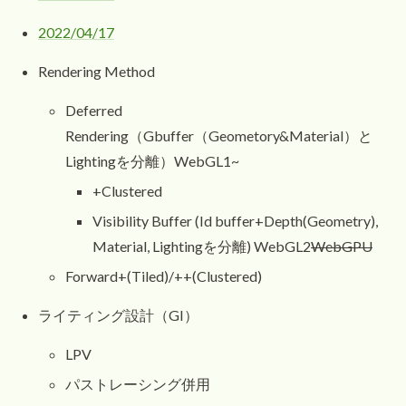
2022/04/17
Rendering Method
Deferred
Rendering（Gbuffer（Geometory&Material）と
Lightingを分離）WebGL1~
+Clustered
Visibility Buffer (Id buffer+Depth(Geometry),
Material, Lightingを分離) WebGL2
WebGPU
Forward+(Tiled)/++(Clustered)
ライティング設計（GI）
LPV
パストレーシング併用