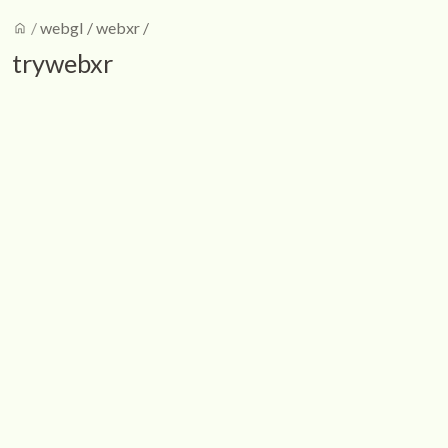
home
/
webgl
/
webxr
/
trywebxr