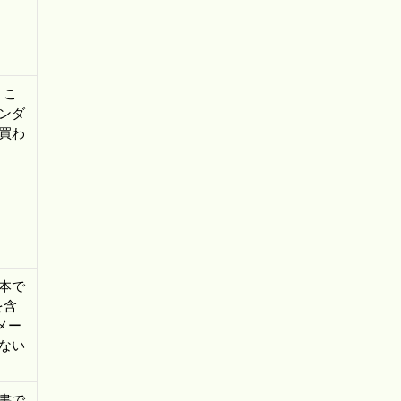
、こ
ンダ
買わ
本で
を含
メー
ない
書で