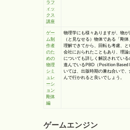
ラフ
ィッ
クス
講座
ゲー
物理学にも様々ありますが、物が
ム制
（と見なせる）物体である「剛体
作者
理解できてから、回転も考慮、と
のた
会社におられたこともあり、理論
めの
についても詳しく解説されている
物理
進んでいるPBD（Position B
シミ
いては、出版時期の兼ね合いで、
ュレ
んで行かれると良いでしょう。
ーシ
ョン
剛体
編
ゲームエンジン