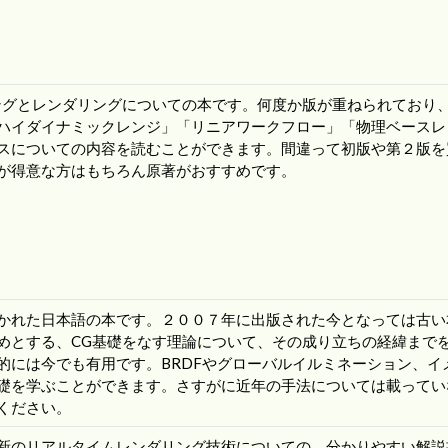
ィングとレンダリングについての本です。何度か版が重ねられており
ハイダイナミックレンジ」「リニアワークフロー」「物理ベースレ
スについての内容を読むことができます。間違って初版や第２版を
が得意な方はもちろん原著がおすすめです。
かれた日本語の本です。２００７年に出版された今となっては古い
めとする、CG基礎をなす理論について、その成り立ちの経緯まで
的には今でも有用です。BRDFやグローバルイルミネーション、イ
礎を学ぶことができます。さすがに近年の手法については載ってい
ください。
新のリアルタイムレンダリング技術についての、分かりやすい解説