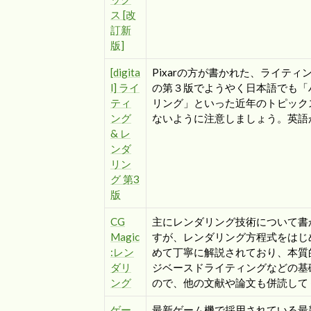
ス [改
訂新
版]
[digita
Pixarの方が書かれた、ライテ
l] ライ
の第３版でようやく日本語でも「
ティ
リング」といった近年のトピック
ング
ないように注意しましょう。英語
& レ
ンダ
リン
グ 第3
版
CG
主にレンダリング技術について書
Magic
すが、レンダリング方程式をはじ
:レン
めて丁寧に解説されており、本質
ダリ
ジベースドライティングなどの基
ング
ので、他の文献や論文も併読して
ゲー
最新ゲーム機で採用されている最